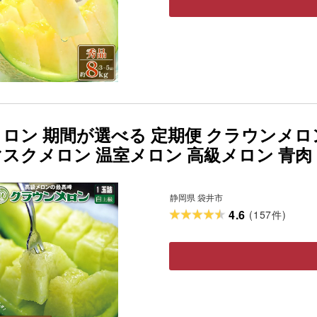
ロン 期間が選べる 定期便 クラウンメロン
スクメロン 温室メロン 高級メロン 青肉 
つ 静岡県産 静岡県 袋井 袋井市 定期 
をご確認ください◆
静岡県 袋井市
4.6
(
157
)
件