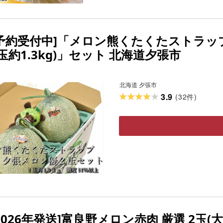
[予約受付中]「メロン熊くたくたストラッ
玉約1.3kg)」セット 北海道夕張市
北海道 夕張市
3.9
(
32
)
件
2026年発送]富良野メロン赤肉 厳選 2玉