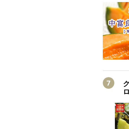
7
ク
ロ