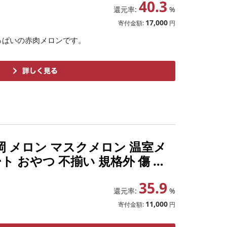
40.3
還元率:
%
17,000
寄付金額:
円
っぱいの赤肉メロンです。
岡 メロン マスクメロン 温室メ
ト おやつ 不揃い 規格外 傷 静
礼品到着後、すぐに状態をご確認く
35.9
還元率:
%
11,000
寄付金額:
円