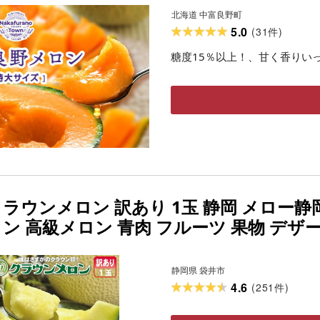
北海道 中富良野町
5.0
(
31
)
件
糖度15％以上！、甘く香りい
ラウンメロン 訳あり 1玉 静岡 メロー静
ン 高級メロン 青肉 フルーツ 果物 デザー
岡県産 静岡県 袋井 袋井市 お届け:◆返
ださい◆
静岡県 袋井市
4.6
(
251
)
件