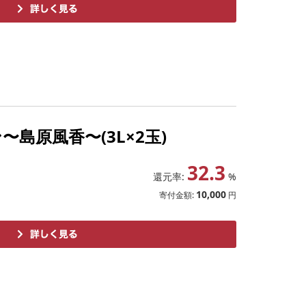
〜島原風香〜(3L×2玉)
32.3
還元率:
%
10,000
寄付金額:
円