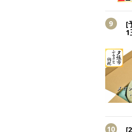
9
1
10
[