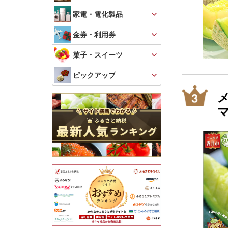
家電・電化製品
金券・利用券
菓子・スイーツ
ピックアップ
メ
マ
や