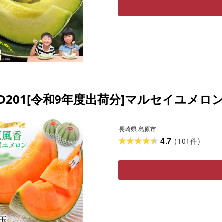
D201[令和9年度出荷分]マルセイユメロン
長崎県 島原市
4.7
(
101
)
件