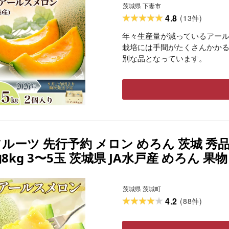
茨城県 下妻市
4.8
(
13
)
件
年々生産量が減っているアー
栽培には手間がたくさんかか
別な品となっています。
ルーツ 先行予約 メロン めろん 茨城 秀品 
8kg 3〜5玉 茨城県 JA水戸産 めろん 果物
茨城県 茨城町
4.2
(
88
)
件