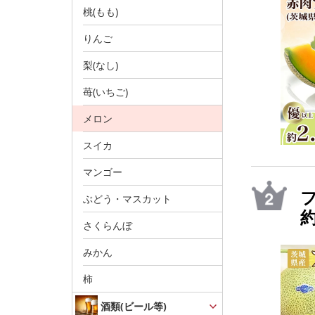
桃(もも)
りんご
梨(なし)
苺(いちご)
メロン
スイカ
マンゴー
フ
ぶどう・マスカット
約
さくらんぼ
みかん
柿
酒類(ビール等)