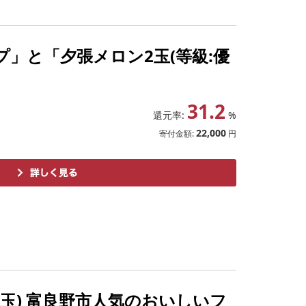
プ」と「夕張メロン2玉(等級:優
31.2
還元率:
%
22,000
寄付金額:
円
(大玉) 富良野市人気のおいしいフ