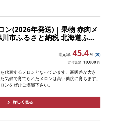
(2026年発送) | 果物 赤肉メ
 旭川市ふるさと納税 北海道ふる
45.4
還元率:
%
(※)
10,000
寄付金額:
円
道を代表するメロンとなっています。寒暖差が大き
した気候で育てられたメロンは高い糖度に育ちます。
メロンをぜひご堪能下さい。