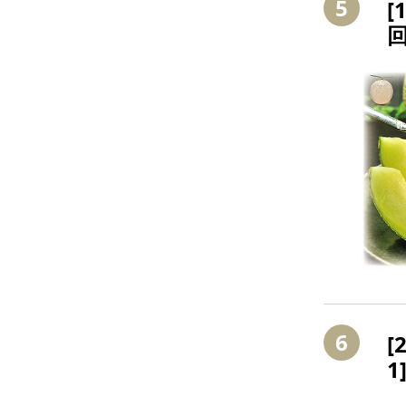
5
[
回
ク
海
6
[
1