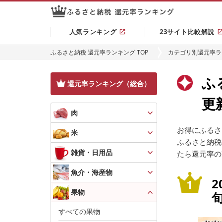
人気ランキング
23サイト比較解説
ふるさと納税 還元率ランキング TOP
カテゴリ別還元率ラ
ふ
還元率ランキング（総合）
更
肉
お得にふるさ
米
ふるさと納税
雑貨・日用品
たら還元率の
魚介・海産物
2
果物
旬
ン
すべての果物