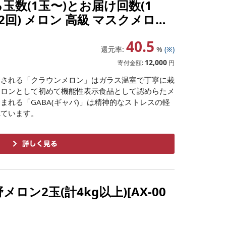
る玉数(1玉〜)とお届け回数(1
~12回) メロン 高級 マスクメロン
ト 贈答 [配送不可地域:離島・北
40.5
還元率:
%
(※)
12,000
寄付金額:
円
培される「クラウンメロン」はガラス温室で丁寧に栽
メロンとして初めて機能性表示食品として認めらたメ
まれる「GABA(ギャバ)」は精神的なストレスの軽
れています。
ロン2玉(計4kg以上)[AX-00