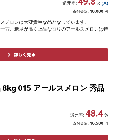
49.8
還元率:
%
(※)
10,000
寄付金額:
円
ルスメロンは大変貴重な品となっています。
る一方、糖度が高く上品な香りのアールスメロンは特
8kg 015 アールスメロン 秀品
48.4
還元率:
%
16,500
寄付金額:
円