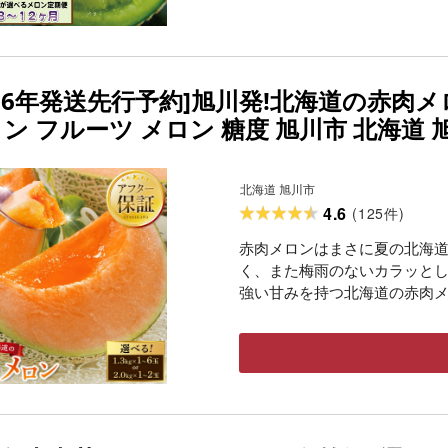
26年発送先行予約]旭川発!北海道の赤肉メロン
ロン フルーツ メロン 糖度 旭川市 北海道
さと納税 お取り寄せ 旬 送料無料
北海道 旭川市
4.6
(
125
)
件
赤肉メロンはまさに夏の北海
く、また梅雨のないカラッと
強い甘みを持つ北海道の赤肉