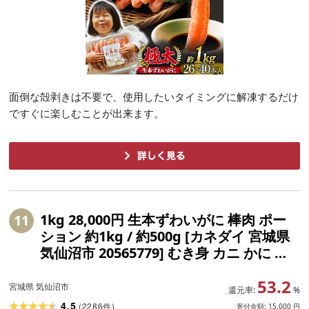
面倒な殻剥きは不要で、使用したいタイミングに解凍するだけ
ですぐに楽しむことが出来ます。
1kg 28,000円 生本ずわいがに 棒肉 ポー
11
ション 約1kg / 約500g [カネダイ 宮城県
気仙沼市 20565779] むき身 カニ かに 生
ずわいがに ズワイガニ ずわい蟹 ズワイ蟹
53.2
蟹 カニ脚 蟹脚 カニ棒肉
宮城県 気仙沼市
還元率:
%
4.5
(
2286
)
件
寄付金額:
15,000
円