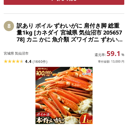
訳あり ボイル ずわいがに 肩付き脚 総重
8
量1kg [カネダイ 宮城県 気仙沼市 205657
78] カニ かに 魚介類 ズワイガニ ずわい蟹
ズワイ蟹 ずわい ズワイ 蟹 カニ カニ脚 蟹
59.1
脚 不揃い 規格外 海鮮 ご褒美
宮城県 気仙沼市
還元率:
%
4.4
(
1660
)
件
寄付金額:
13,000
円