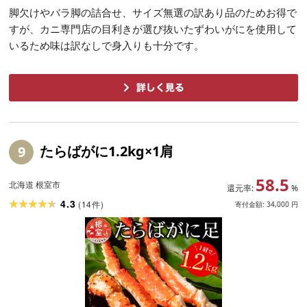
脚欠けやバラ脚の詰合せ、サイズ無選の訳あり品のためお得で
すが、カニ専門店の目利きが選び抜いたずわいがにを使用して
いるため味は訳なしで身入りも十分です。
たらばがに1.2kg×1肩
9
58.5
北海道 根室市
還元率:
%
4.3
(
14
)
件
寄付金額:
34,000
円