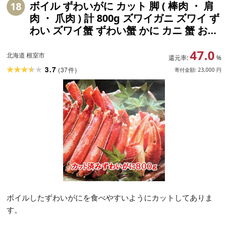
ボイル ずわいがに カット 脚 ( 棒肉 ・ 肩
18
肉 ・ 爪肉 ) 計 800g ズワイガニ ズワイ ず
わい ズワイ蟹 ずわい蟹 かに カニ 蟹 お取
り寄せ グルメ 海鮮 茹で蟹 茹でがに 茹で
47.0
ガニ 北海道 根室市 ふるさと納税
北海道 根室市
還元率:
%
3.7
(
37
)
件
寄付金額:
23,000
円
ボイルしたずわいがにを食べやすいようにカットしてありま
す。