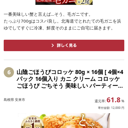
一番美味しい蟹と言えば…そう、毛ガニです。
たっぷり700gはコスパ良し。北海道でとれたての毛ガニを浜
ゆでしてすぐに冷凍、鮮度そのままにご自宅に届きます。
山陰ごほうびコロッケ 80g × 16個 [ 4個×4
6
パック 16個入り カニ クリーム コロッケ
ごほうび ごちそう 美味しい パーティー
おもてなし 人気 簡単 時短 タイムパフォ
61.8
ーマンス 小分け べにずわいがに ズワイガ
島根県 安来市
還元率:
%
ニ 生乳 とろとろ おいしい 島根県 安来市]
寄付金額:
12,000
円
[価格変更X][12-SF-13]