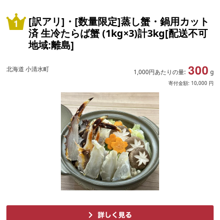
[訳アリ]・[数量限定]蒸し蟹・鍋用カット
済 生冷たらば蟹 (1kg×3)計3kg[配送不可
地域:離島]
300
北海道 小清水町
1,000円あたりの量:
g
寄付金額:
10,000
円