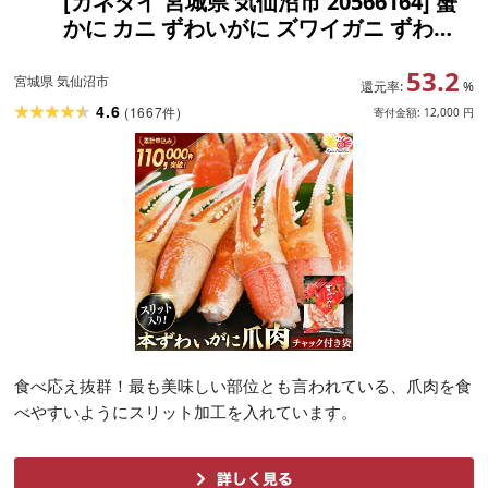
[カネダイ 宮城県 気仙沼市 20566164] 蟹
かに カニ ずわいがに ズワイガニ ずわい
蟹 ズワイ蟹 ずわい ズワイ 蟹 カニ爪 蟹爪
53.2
魚介 魚介類 ボイル
宮城県 気仙沼市
還元率:
%
4.6
(
1667
)
件
寄付金額:
12,000
円
食べ応え抜群！最も美味しい部位とも言われている、爪肉を食
べやすいようにスリット加工を入れています。