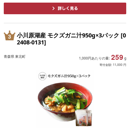
小川原湖産 モクズガニ汁950g×3パック [0
2408-0131]
259
青森県 東北町
1,000円あたりの量:
g
寄付金額:
11,000
円