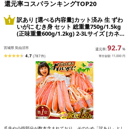
還元率コスパランキングTOP20
訳あり [選べる内容量]カット済み 生 ずわ
いがに むき身 セット 総重量750g/1.5kg
(正味重量600g/1.2kg) 2-3Lサイズ [カネ
ダイ 宮城県 気仙沼市 20565777] かに カ
92.7
ニ ズワイガニ ずわい カット ズワイ 蟹 カ
宮城県 気仙沼市
還元率:
%
ット生ずわい ◎
4.7
(
787
)
件
寄付金額:
11,000
円
爪先や小指部分が数本含まれており、そのため「訳あり」とし