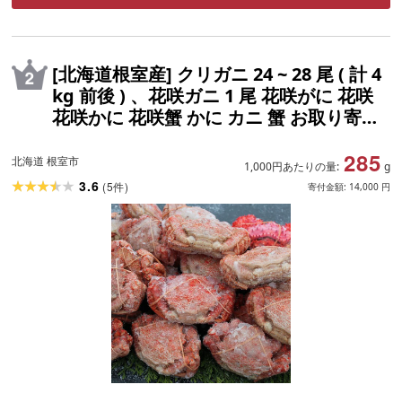
[北海道根室産] クリガニ 24 ~ 28 尾 ( 計 4
kg 前後 ) 、花咲ガニ 1 尾 花咲がに 花咲
花咲かに 花咲蟹 かに カニ 蟹 お取り寄せ
グルメ 海鮮 くりがに 北海道 根室市 ふる
285
さと納税
北海道 根室市
1,000円あたりの量:
g
3.6
(
5
)
件
寄付金額:
14,000
円