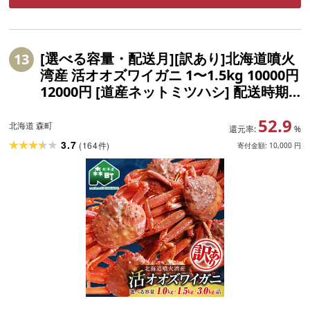
[選べる容量・配送月][訳あり]北海道噴火
13
湾産 活オオズワイガニ 1〜1.5kg 10000円
12000円 [道産ネットミツハシ] 配送時期
が選べる 生産者応援 かに カニ 蟹 ずわい
52.9
蟹 北海道産 鍋 かにすき かにしゃぶ 海鮮
北海道 森町
還元率:
%
わけあり ご自宅用
3.7
(
164
)
件
寄付金額:
10,000
円