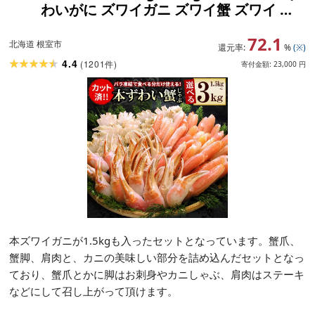
わいがに ズワイガニ ズワイ蟹 ズワイ ず
わい 北海道 根室市
72.1
北海道 根室市
還元率:
%
(※)
4.4
(
1201
)
件
寄付金額:
23,000
円
本ズワイガニが1.5kgも入ったセットとなっています。蟹爪、
蟹脚、肩肉と、カニの美味しい部分を詰め込んだセットとなっ
ており、蟹爪とかに脚はお刺身やカニしゃぶ、肩肉はステーキ
などにして召し上がって頂けます。