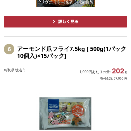
アーモンド爪フライ7.5kg [ 500g(1パック
6
10個入)×15パック]
202
鳥取県 境港市
1,000円あたりの量:
g
寄付金額:
37,000
円