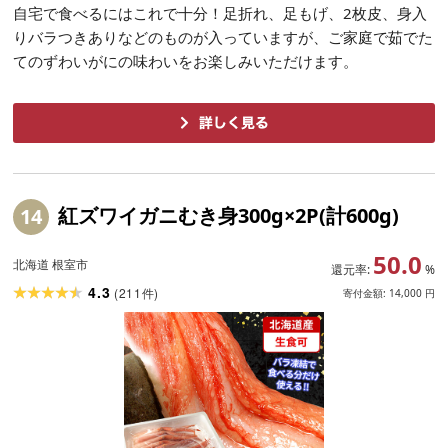
自宅で食べるにはこれで十分！足折れ、足もげ、2枚皮、身入
りバラつきありなどのものが入っていますが、ご家庭で茹でた
てのずわいがにの味わいをお楽しみいただけます。
紅ズワイガニむき身300g×2P(計600g)
14
50.0
北海道 根室市
還元率:
%
4.3
(
211
)
件
寄付金額:
14,000
円