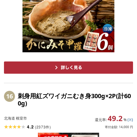
刺身用紅ズワイガニむき身300g×2P(計60
16
0g)
49.2
北海道 根室市
還元率:
%
(※)
4.2
(
2373
)
件
寄付金額:
14,000
円