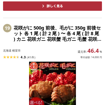
花咲がに 500g 前後、毛がに 350g 前後セ
19
ット 各 1 尾 ( 計 2 尾 ) 〜 各 4 尾 ( 計 8 尾
) カニ 花咲ガニ 花咲蟹 毛ガニ 毛蟹 花咲
花咲かに かに 蟹 ボイル 茹で蟹 茹でがに
46.4
茹でガニ けがに ケガニ グルメ 海鮮
北海道 根室市
還元率:
%
4.3
(
41
)
件
寄付金額:
14,000
円