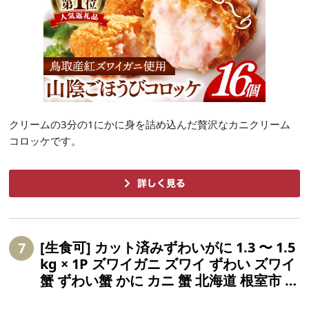
クリームの3分の1にかに身を詰め込んだ贅沢なカニクリーム
コロッケです。
[生食可] カット済みずわいがに 1.3 〜 1.5
7
kg × 1P ズワイガニ ズワイ ずわい ズワイ
蟹 ずわい蟹 かに カニ 蟹 北海道 根室市 ふ
るさと納税