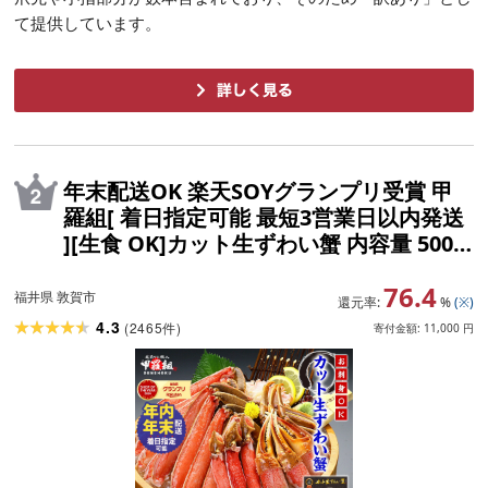
て提供しています。
年末配送OK 楽天SOYグランプリ受賞 甲
羅組[ 着日指定可能 最短3営業日以内発送
][生食 OK]カット生ずわい蟹 内容量 500
g〜1kg (総重量 700g〜1.3kg) /1〜5箱[甲
76.4
羅組 海鮮 ずわい蟹 ズワイガニ 蟹 カニ お
福井県 敦賀市
還元率:
%
(※)
歳暮 お中元]
4.3
(
2465
)
件
寄付金額:
11,000
円