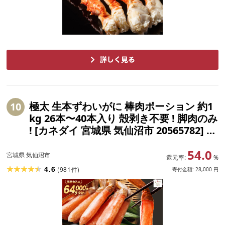
極太 生本ずわいがに 棒肉ポーション 約1
10
kg 26本〜40本入り 殻剥き不要 ! 脚肉のみ
! [カネダイ 宮城県 気仙沼市 20565782] 蟹
かに カニ ずわいがに ズワイガニ ずわい
54.0
蟹 ズワイ蟹 カニ脚 蟹脚 カニ棒肉
宮城県 気仙沼市
還元率:
%
4.6
(
981
)
件
寄付金額:
28,000
円