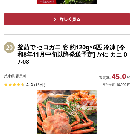
釜茹で セコガニ 姿 約120g×6匹 冷凍 [令
20
和8年11月中旬以降発送予定] かに カニ 0
7-08
45.0
兵庫県 香美町
還元率:
%
4.4
(
16
)
件
寄付金額:
16,000
円