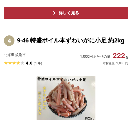
9-46 特盛ボイル本ずわいがに小足 約2kg
4
222
北海道 紋別市
1,000円あたりの量:
g
4.0
(
1
)
件
寄付金額:
9,000
円