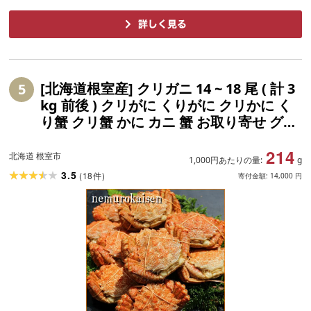
[北海道根室産] クリガニ 14 ~ 18 尾 ( 計 3
5
kg 前後 ) クリがに くりがに クリかに く
り蟹 クリ蟹 かに カニ 蟹 お取り寄せ グル
メ 海鮮 北海道 根室市 ふるさと納税
214
北海道 根室市
1,000円あたりの量:
g
3.5
(
18
)
件
寄付金額:
14,000
円