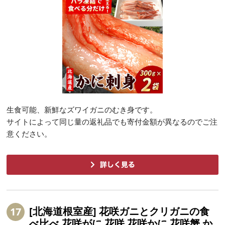
生食可能、新鮮なズワイガニのむき身です。
サイトによって同じ量の返礼品でも寄付金額が異なるのでご注
意ください。
[北海道根室産] 花咲ガニとクリガニの食
17
べ比べ 花咲がに 花咲 花咲かに 花咲蟹 か