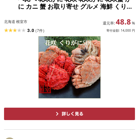
に カニ 蟹 お取り寄せ グルメ 海鮮 くりが
に 北海道 根室市 ふるさと納税
48.8
北海道 根室市
還元率:
%
3.0
(
7
)
件
寄付金額:
14,000
円