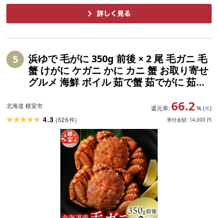
浜ゆで 毛がに 350g 前後 × 2 尾 毛ガニ 毛
5
蟹 けがに ケガニ かに カニ 蟹 お取り寄せ
グルメ 海鮮 ボイル 茹で蟹 茹でがに 茹で
ガニ 浜茹で 北海道 根室市 ふるさと納税
66.2
北海道 根室市
還元率:
%
(※)
4.3
(
526
)
件
寄付金額:
14,000
円