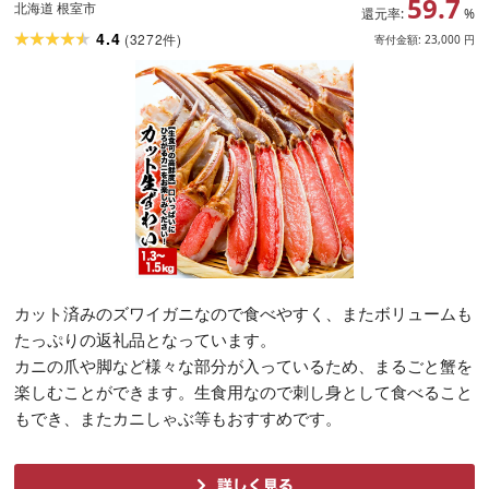
59.7
北海道 根室市
還元率:
%
4.4
(
3272
)
件
寄付金額:
23,000
円
カット済みのズワイガニなので食べやすく、またボリュームも
たっぷりの返礼品となっています。
カニの爪や脚など様々な部分が入っているため、まるごと蟹を
楽しむことができます。生食用なので刺し身として食べること
もでき、またカニしゃぶ等もおすすめです。